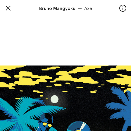
Bruno Mangyoku
—
Axe
TalkieWalkie
Accueil
40, rue Damrémont 75018 Paris
contact@talkiewalkie.tw
Artistes
Animation
À propos
Contact
—
Suivez nous :
Instagram
Facebook