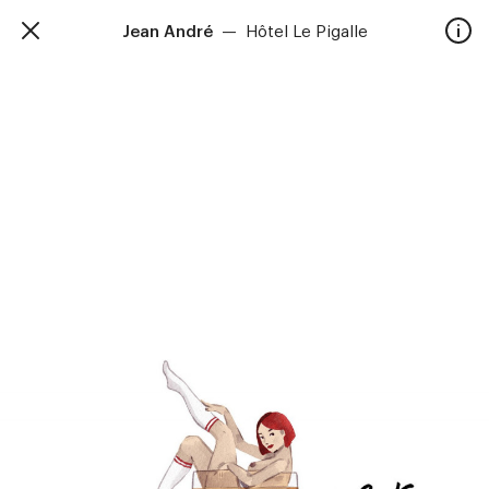
Jean André
—
Hôtel Le Pigalle
TalkieWalkie
Accueil
40, rue Damrémont 75018 Paris
contact@talkiewalkie.tw
Artistes
Animation
À propos
Contact
—
Suivez nous :
Instagram
Facebook