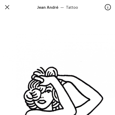
Jean André
—
Tattoo
TalkieWalkie
Accueil
40, rue Damrémont 75018 Paris
contact@talkiewalkie.tw
Artistes
Animation
À propos
Contact
—
Suivez nous :
Instagram
Facebook