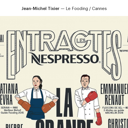
Accueil
Artistes
Animation
À propos
Cont
Jean-Michel Tixier
—
Le Fooding / Cannes
Agence d’illustration - Agent d’illustrateurs