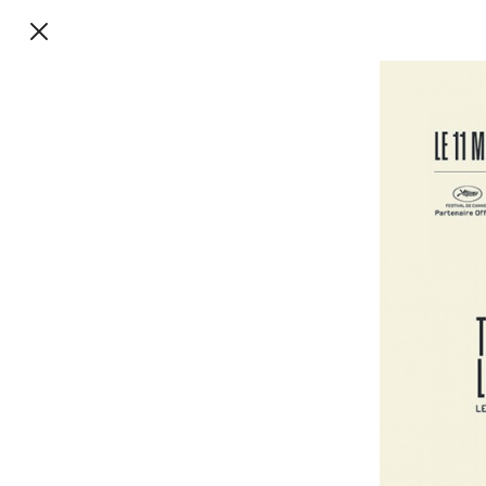
TalkieWalkie
TalkieWalkie
40, rue Damrémont 75018 Paris
contact@talkiewalkie.tw
Suivez nous :
Instagram
Facebook