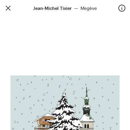
Jean-Michel Tixier
—
Megève
TalkieWalkie
Accueil
40, rue Damrémont 75018 Paris
contact@talkiewalkie.tw
Artistes
Animation
À propos
Contact
—
Suivez nous :
Instagram
Facebook