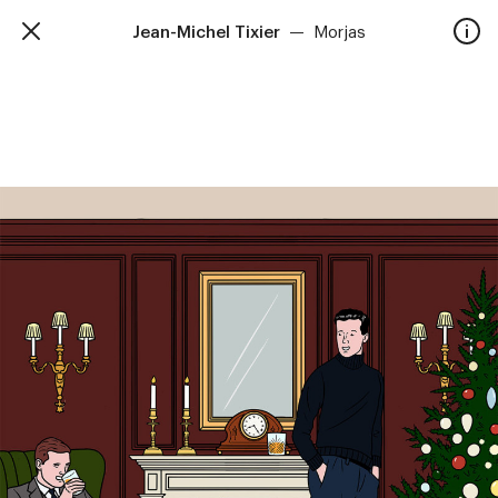
Jean-Michel Tixier
—
Morjas
TalkieWalkie
Accueil
40, rue Damrémont 75018 Paris
contact@talkiewalkie.tw
Artistes
Animation
À propos
Contact
—
Suivez nous :
Instagram
Facebook