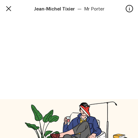
Jean-Michel Tixier
—
Mr Porter
TalkieWalkie
Accueil
40, rue Damrémont 75018 Paris
contact@talkiewalkie.tw
Artistes
Animation
À propos
Contact
—
Suivez nous :
Instagram
Facebook