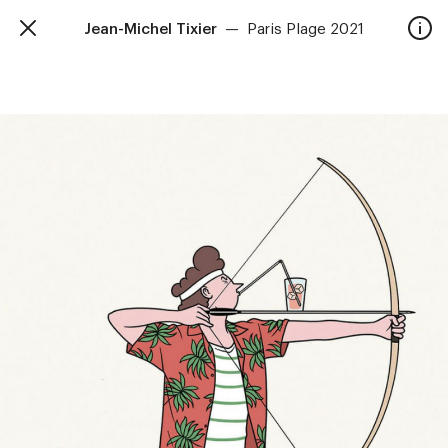
Jean-Michel Tixier
—
Paris Plage 2021
TalkieWalkie
Accueil
40, rue Damrémont 75018 Paris
contact@talkiewalkie.tw
Artistes
Animation
À propos
Contact
—
Suivez nous :
Instagram
Facebook