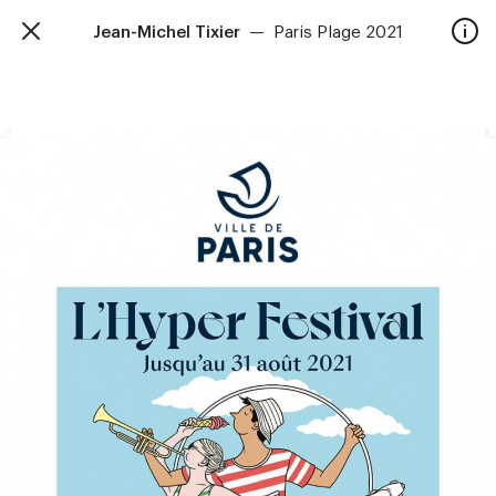
Jean-Michel Tixier
—
Paris Plage 2021
TalkieWalkie
Accueil
40, rue Damrémont 75018 Paris
contact@talkiewalkie.tw
Artistes
Animation
À propos
Contact
—
Suivez nous :
Instagram
Facebook