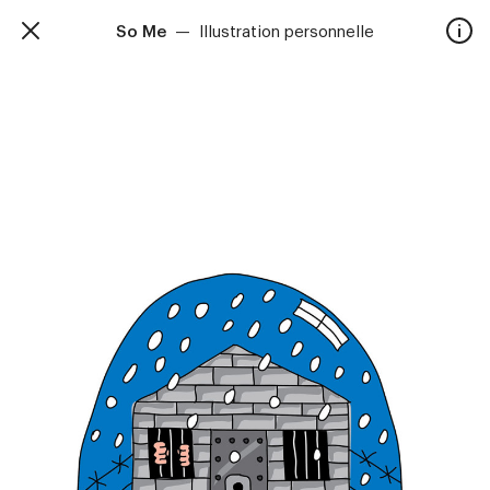
So Me
—
Illustration personnelle
TalkieWalkie
Accueil
40, rue Damrémont 75018 Paris
contact@talkiewalkie.tw
Artistes
Animation
À propos
Contact
—
Suivez nous :
Instagram
Facebook